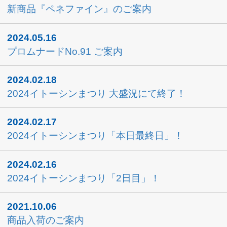
2021.04.23
商品入荷のご案内
月別アーカイブ
浜松本社
〒432-8045 静岡県浜松市中央区西浅田一丁目8番7号
TEL：
053-441-0151
FAX：053-441-7147
Eメール：
info-h@itoshin.co.jp
東京支店
〒176-0012 東京都練馬区豊玉北一丁目27番7号
TEL：
03-3557-6451
FAX：03-3557-6457
Eメール：
info-t@itoshin.co.jp