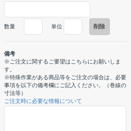
浜松本社
〒432-8045 静岡県浜松市中央区西浅田一丁目8番7号
TEL：053-441-0151
FAX：053-441-7147
Eメール：
info-h@itoshin.co.jp
東京支店
〒176-0012 東京都練馬区豊玉北一丁目27番7号
TEL：03-3557-6451
FAX：03-3557-6457
Eメール：
info-t@itoshin.co.jp
トップページ
新着情報
動画情報
会社案内