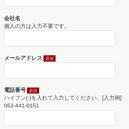
053-441-0151
携帯番号
ハイフン(-)を入れて入力してください。[入力例]
090-1234-5678
FAX番号
ハイフン(-)を入れて入力してください。[入力例]
053-441-7147
お支払い方法
必須
掛売（掛売口座契約をされている方のみ）
銀行振込（ご入金の確認後発送）
代引（商品到着時のお支払い）
※お支払いについては
こちら
希望納期
必須