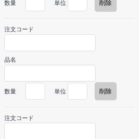
事項を以下の備考欄にご記入ください。（巻線の
⼨法等）
ご注文時に必要な情報について
商品発送先
直送先もしくは
新規お取引のお客様
につきまして
は、お名前、ご住所、電話番号を入力ください。