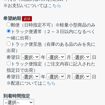
品名
真鍮皿木ネジ 2.4φ×10 (100本単
位)
数量
1
単位
袋
注文コード
品名
数量
単位
注文コード
品名