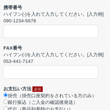
郵便（日時指定不可）※軽量小型商品のみ
トラック便通常（２～３日以内になるべく
一緒に出荷）
トラック便至急（在庫のある品のみを先に
出荷）
希望日
年
月
日
トラック便指定（ご注文内容に記入された
指定日で出荷）
希望日
年
月
日
※配送については
こちら
到着時間指定
送料がかかる場合の
ご連絡
必要
ご注文内容
必須
入力例
注文コード
23612410